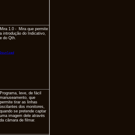
Mira 1.0 - Mira que permite
a introdução do Indicativo,
e do Qth.
Download
Programa, leve, de fácil
manuseamento, que
permite tirar as linhas
oscilantes dos monitores,
quando se pretende captar
uma imagem dele através
da câmara de filmar.