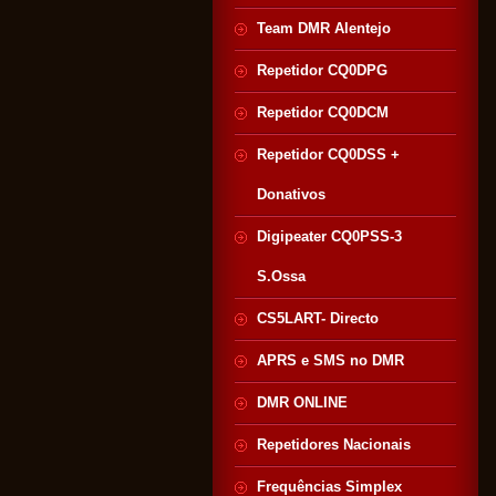
Team DMR Alentejo
Repetidor CQ0DPG
Repetidor CQ0DCM
Repetidor CQ0DSS +
Donativos
Digipeater CQ0PSS-3
S.Ossa
CS5LART- Directo
APRS e SMS no DMR
DMR ONLINE
Repetidores Nacionais
Frequências Simplex