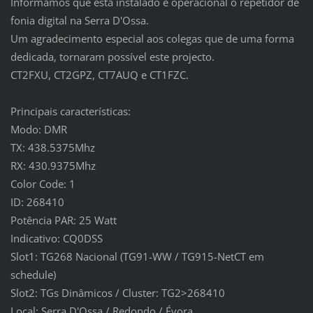
Informamos que está instalado e operacional o repetidor de
fonia digital na Serra D'Ossa.
Um agradecimento especial aos colegas que de uma forma
dedicada, tornaram possível este projecto.
CT2FXU, CT2GPZ, CT7AUQ e CT1FZC.
Principais características:
Modo: DMR
TX: 438.5375Mhz
RX:
430.9375Mhz
Color Code:
1
ID:
268410
Potência PAR:
25 Watt
Indicativo:
CQ0DSS
Slot1: TG268 Nacional (TG91-WW / TG915-NetCT em
schedule
)
Slot2:
TGs Dinâmicos / Cluster: TG2>268410
Local:
Serra D'Ossa / Redondo / Évora