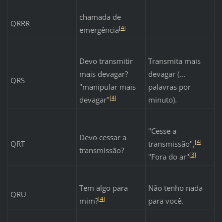
chamada de
QRRR
[
4
]
emergência
Devo transmitir
Transmita mais
mais devagar?
devagar (...
QRS
"manipular mais
palavras por
[
4
]
devagar"
minuto).
"Cesse a
Devo cessar a
[
4
]
QRT
transmissão",
transmissão?
[
3
]
"Fora do ar"
Tem algo para
Não tenho nada
QRU
[
4
]
mim?
para você.