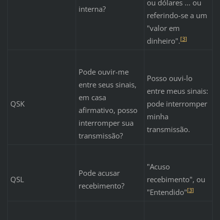
ou dólares ... ou
interna?
referindo-se a um
"valor em
[
3
]
dinheiro".
Pode ouvir-me
Posso ouvi-lo
entre seus sinais,
entre meus sinais:
em casa
QSK
pode interromper
afirmativo, posso
minha
interromper sua
transmissão.
transmissão?
"Acuso
Pode acusar
QSL
recebimento", ou
recebimento?
[
3
]
"Entendido"