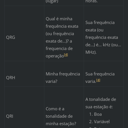
(lugar)
horas.
Qual é minha
Sua frequência
frequência exata
exata (ou
(ou frequência
QRG
frequência exata
exata de...)? a
de...) é... kHz (ou...
frequencia de
MHz).
[
4
]
operação
Minha frequência
Sua frequência
QRH
[
4
]
varia?
varia.
A tonalidade de
sua estação é:
Como é a
Boa
QRI
tonalidade de
Variável
minha estação?