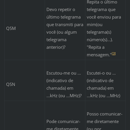
Repita o último
Devo repetir o
telegrama que
último telegrama
você enviou para
que transmiti para
mim(ou
QSM
você (ou algum
telegrama(s)
telegrama
número(s)...).
anterior)?
"Repita a
[
3
]
mensagem."
Escutou-me ou ...
Escutei-o ou ...
(indicativo de
(indicativo de
QSN
chamada) em
chamada) em
...kHz (ou ...MHz)?
...kHz (ou ...MHz)
Posso comunicar-
Pode comunicar-
me diretamente
me diretamente
(ou por