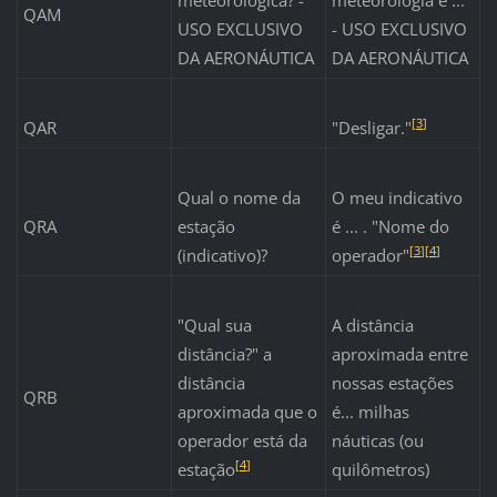
QAM
USO EXCLUSIVO
- USO EXCLUSIVO
DA AERONÁUTICA
DA AERONÁUTICA
[
3
]
QAR
"Desligar."
Qual o nome da
O meu indicativo
QRA
estação
é ... . "Nome do
[
3
]
[
4
]
(indicativo)?
operador"
"Qual sua
A distância
distância?" a
aproximada entre
distância
nossas estações
QRB
aproximada que o
é... milhas
operador está da
náuticas (ou
[
4
]
estação
quilômetros)