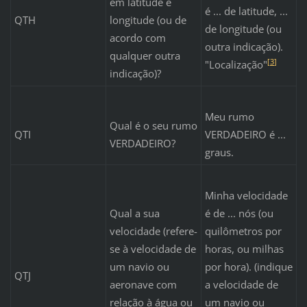
em latitude e
é ... de latitude, ...
QTH
longitude (ou de
de longitude (ou
acordo com
outra indicação).
qualquer outra
[
3
]
"Localização"
indicação)?
Meu rumo
Qual é o seu rumo
QTI
VERDADEIRO é ...
VERDADEIRO?
graus.
Minha velocidade
Qual a sua
é de ... nós (ou
velocidade (refere-
quilômetros por
se à velocidade de
horas, ou milhas
um navio ou
por hora). (indique
QTJ
aeronave com
a velocidade de
relação à água ou
um navio ou