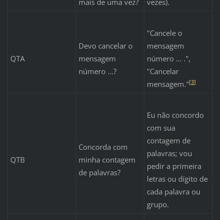
mais de uma vez?
vezes).
"Cancele o
Devo cancelar o
mensagem
QTA
mensagem
número ... .",
número ...?
"Cancelar
[
3
]
mensagem."
Eu não concordo
com sua
contagem de
Concorda com
palavras; vou
QTB
minha contagem
pedir a primeira
de palavras?
letras ou dígito de
cada palavra ou
grupo.