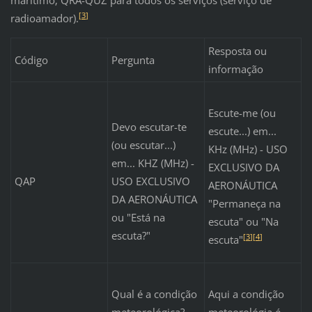
[
3
]
radioamador).
Resposta ou
Código
Pergunta
informação
Escute-me (ou
Devo escutar-te
escute...) em...
(ou escutar...)
KHz (MHz) - USO
em... KHZ (MHz) -
EXCLUSIVO DA
QAP
USO EXCLUSIVO
AERONÁUTICA
DA AERONÁUTICA
"Permaneça na
ou "Está na
escuta" ou "Na
escuta?"
[
3
]
[
4
]
escuta"
Qual é a condição
Aqui a condição
meteorológica? -
meteorológia é ...