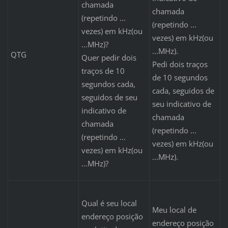
chamada
chamada
(repetindo ...
(repetindo ...
vezes) em kHz(ou
vezes) em kHz(ou
...MHz)?
...MHz).
QTG
Quer pedir dois
Pedi dois traços
traços de 10
de 10 segundos
segundos cada,
cada, seguidos de
seguidos de seu
seu indicativo de
indicativo de
chamada
chamada
(repetindo ...
(repetindo ...
vezes) em kHz(ou
vezes) em kHz(ou
...MHz).
...MHz)?
Qual é seu local
Meu local de
endereço posição
endereço posição