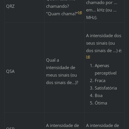
chamado por ...
QRZ
chamando?
em... kHz (ou ...
[
4
]
"Quam chama?"
MHz).
A intensidade dos
seus sinais (ou
dos sinais de ...) é:
[
4
]
Qual a
Apenas
intensidade de
QSA
perceptível
meus sinais (ou
Fraca
dos sinais de...)?
Satisfatória
Boa
Ótima
A intensidade de
A intensidade de
QSB