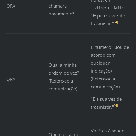
QRX
chamará
...kHz(ou ...MHz).
novamente?
"Espere a vez de
[
4
]
trasmistir."
É número ...(ou de
acordo com
qualquer
Qual a minha
indicação)
ordem de vez?
(Refere-se a
QRY
(Refere-se a
comunicação)
comunicação)
"É a sua vez de
[
4
]
trasmistir."
Você está sendo
Quem está me