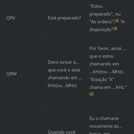
"Estou
preparado", ou
QRV
Está preparado?
[
3
]
"As ordens",
"A
[
4
]
disposição"
Por favor, avise ...
que o estou
Devo avisar a...
chamando em
que você o está
...kHz(ou ...MHz).
QRW
chamando em ...
"Estação "X"
kHz(ou...MHz).
chama em ...KHz."
[
4
]
Eu o chamarei
novamente às...
Quando você
horas, em