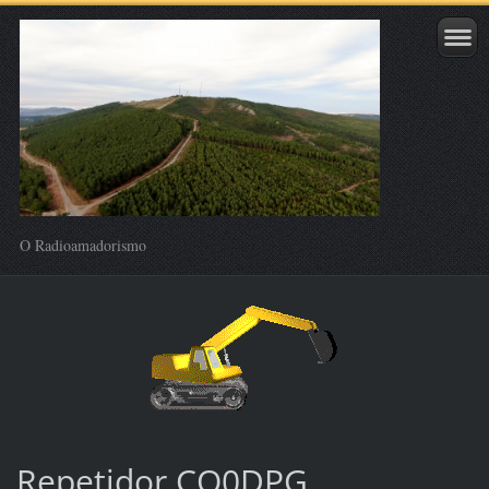
O Radioamadorismo
Repetidor CQ0DPG