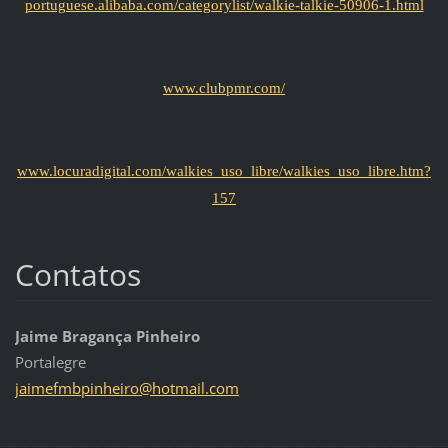
portuguese.alibaba.com/categorylist/walkie-talkie-50906-1.html
www.clubpmr.com/
www.locuradigital.com/walkies_uso_libre/walkies_uso_libre.htm?
157
Contatos
Jaime Bragança Pinheiro
Portalegre
jaimefmb
pinheiro
@hotmail
.com