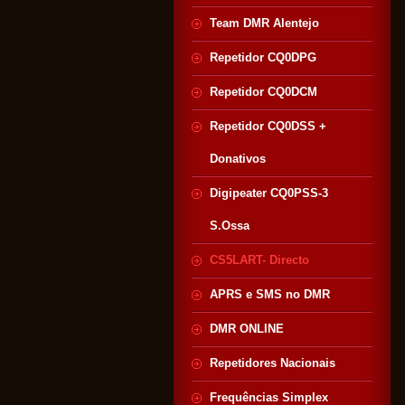
Team DMR Alentejo
Repetidor CQ0DPG
Repetidor CQ0DCM
Repetidor CQ0DSS +
Donativos
Digipeater CQ0PSS-3
S.Ossa
CS5LART- Directo
APRS e SMS no DMR
DMR ONLINE
Repetidores Nacionais
Frequências Simplex