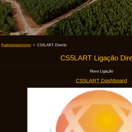
Radioamadorismo
>
CS5LART- Directo
CS5LART Ligação Dire
Nova Ligação
CS5LART Dashboard