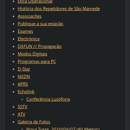
Ética Operacional
História dos Repetidores de São Mamede
Associações
Publique a sua estação
Exames
Electrónica
DXFUN // Propagação
Modos Digitais
Programas para PC
D-Star
NXDN
APRS
Echolink
Conferência Lusófona
SSTV
ATV
Galeria de Fotos
Nova Torre. 2010/04/07 (40 Metros)