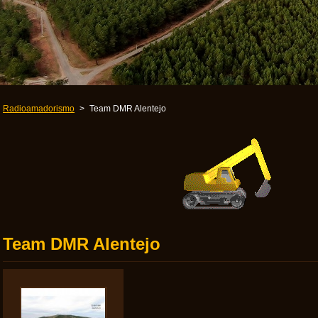
Radioamadorismo
>
Team DMR Alentejo
Team DMR Alentejo