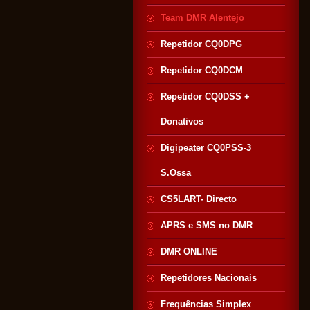
Team DMR Alentejo
Repetidor CQ0DPG
Repetidor CQ0DCM
Repetidor CQ0DSS +
Donativos
Digipeater CQ0PSS-3
S.Ossa
CS5LART- Directo
APRS e SMS no DMR
DMR ONLINE
Repetidores Nacionais
Frequências Simplex