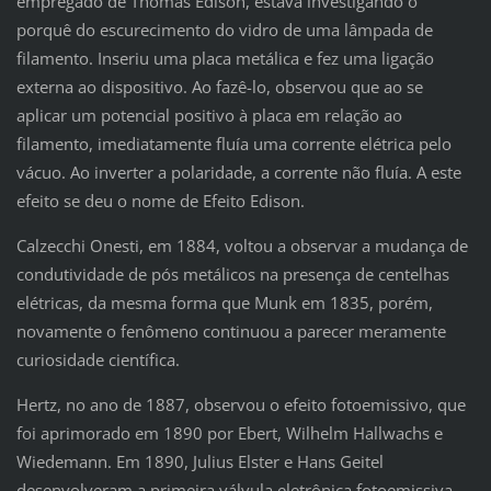
empregado de Thomas Edison, estava investigando o
porquê do escurecimento do vidro de uma lâmpada de
filamento. Inseriu uma placa metálica e fez uma ligação
externa ao dispositivo. Ao fazê-lo, observou que ao se
aplicar um potencial positivo à placa em relação ao
filamento, imediatamente fluía uma corrente elétrica pelo
vácuo. Ao inverter a polaridade, a corrente não fluía. A este
efeito se deu o nome de Efeito Edison.
Calzecchi Onesti, em 1884, voltou a observar a mudança de
condutividade de pós metálicos na presença de centelhas
elétricas, da mesma forma que Munk em 1835, porém,
novamente o fenômeno continuou a parecer meramente
curiosidade científica.
Hertz, no ano de 1887, observou o efeito fotoemissivo, que
foi aprimorado em 1890 por Ebert, Wilhelm Hallwachs e
Wiedemann. Em 1890, Julius Elster e Hans Geitel
desenvolveram a primeira válvula eletrônica fotoemissiva.