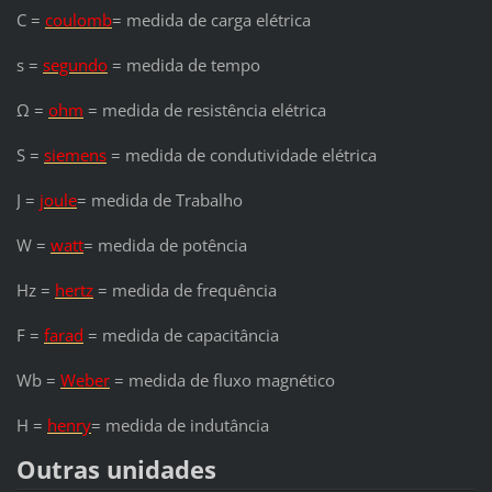
C =
coulomb
= medida de carga elétrica
s =
segundo
= medida de tempo
Ω =
ohm
= medida de resistência elétrica
S =
siemens
= medida de condutividade elétrica
J =
joule
= medida de Trabalho
W =
watt
= medida de potência
Hz =
hertz
= medida de frequência
F =
farad
= medida de capacitância
Wb =
Weber
= medida de fluxo magnético
H =
henry
= medida de indutância
Outras unidades