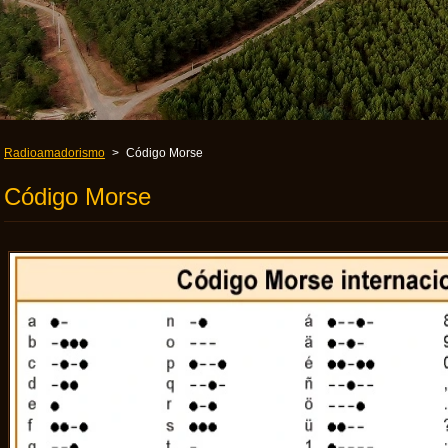
Radioamadorismo
>
Código Morse
Código Morse