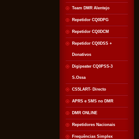
Team DMR Alentejo
Repetidor CQ0DPG
Repetidor CQ0DCM
Repetidor CQ0DSS +
Donativos
Digipeater CQ0PSS-3
S.Ossa
CS5LART- Directo
APRS e SMS no DMR
DMR ONLINE
Repetidores Nacionais
Frequências Simplex