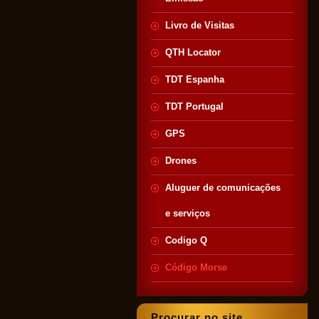
Livro de Visitas
QTH Locator
TDT Espanha
TDT Portugal
GPS
Drones
Aluguer de comunicações
e serviços
Codigo Q
Código Morse
Procurar no site