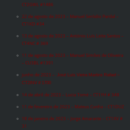
CT2GWL #1486
22 de agosto de 2023 – Manuel Serôdio Pardal –
CT1KD #34
13 de agosto de 2023 – António Luís Leite Santos –
CT4NC # 369
11 de agosto de 2023 – Manuel Simões de Oliveira
– CU3BL #1391
junho de 2023 –
José Luís Vieira Martins Rafael –
CT2INV # 1700
14 de abril de 2023 – Lucia Tomé – CT1YH # 348
11 de fevereiro de 2023 – Mateus Cunha – CT1DUZ
18 de janeiro de 2023 – Jorge Amarante – CT1XV #
31