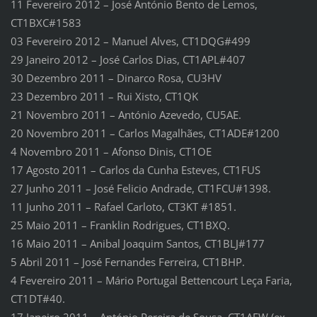
11 Fevereiro 2012 – José António Bento de Lemos,
CT1BXC#1583
03 Fevereiro 2012 – Manuel Alves, CT1DQG#499
29 Janeiro 2012 – José Carlos Dias, CT1APL#407
30 Dezembro 2011 – Dinarco Rosa, CU3HV
23 Dezembro 2011 – Rui Xisto, CT1QK
21 Novembro 2011 – António Azevedo, CU5AE.
20 Novembro 2011 – Carlos Magalhães, CT1ADE#1200
4 Novembro 2011 – Afonso Dinis, CT1OE
17 Agosto 2011 – Carlos da Cunha Esteves, CT1FUS
27 Junho 2011 – José Felicio Andrade, CT1FCU#1398.
11 Junho 2011 – Rafael Carloto, CT3KT #1851.
25 Maio 2011 – Franklin Rodrigues, CT1BXQ.
16 Maio 2011 – Anibal Joaquim Santos, CT1BLJ#177
5 Abril 2011 – José Fernandes Ferreira, CT1BHP.
4 Fevereiro 2011 – Mário Portugal Bettencourt Leça Faria,
CT1DT#40.
17 Janeiro 2011 – António Pereira de Sousa, CT1AFW (ex.