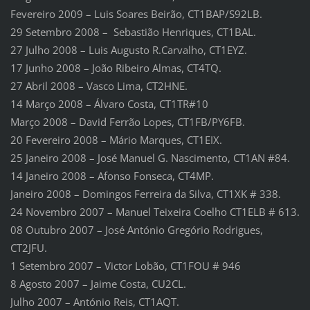
Fevereiro 2009 – Luis Soares Beirão, CT1BAP/S92LB.
29 Setembro 2008 – Sebastião Henriques, CT1BAL.
27 Julho 2008 – Luis Augusto R.Carvalho, CT1EYZ.
17 Junho 2008 – João Ribeiro Almas, CT4TQ.
27 Abril 2008 – Vasco Lima, CT2HNE.
14 Março 2008 – Álvaro Costa, CT1TR#10
Março 2008 – David Ferrão Lopes, CT1FB/PY6FB.
20 Fevereiro 2008 – Mário Marques, CT1EIX.
25 Janeiro 2008 – José Manuel G. Nascimento, CT1AN #84.
14 Janeiro 2008 – Afonso Fonseca, CT4MP.
Janeiro 2008 – Domingos Ferreira da Silva, CT1XK # 338.
24 Novembro 2007 – Manuel Teixeira Coelho CT1ELB # 613.
08 Outubro 2007 – José António Gregório Rodrigues,
CT2JFU.
1 Setembro 2007 – Victor Lobão, CT1FOU # 946
8 Agosto 2007 – Jaime Costa, CU2CL.
Julho 2007 – António Reis, CT1AQT.