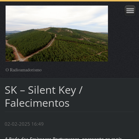
O Radioamadorismo
SK – Silent Key /
Falecimentos
02-02-2025 16:49
A Rede dos Emissores Portugueses, apresenta as mais