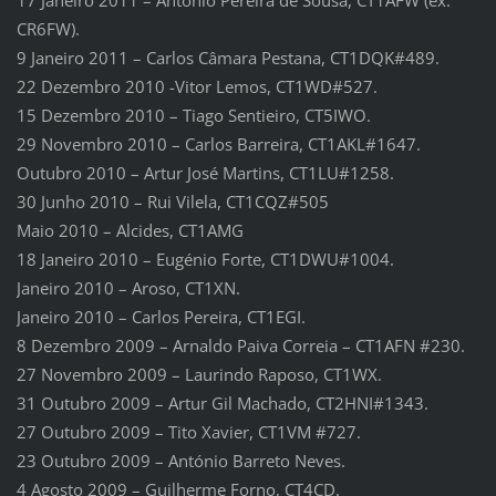
CR6FW).
9 Janeiro 2011 – Carlos Câmara Pestana, CT1DQK#489.
22 Dezembro 2010 -Vitor Lemos, CT1WD#527.
15 Dezembro 2010 – Tiago Sentieiro, CT5IWO.
29 Novembro 2010 – Carlos Barreira, CT1AKL#1647.
Outubro 2010 – Artur José Martins, CT1LU#1258.
30 Junho 2010 – Rui Vilela, CT1CQZ#505
Maio 2010 – Alcides, CT1AMG
18 Janeiro 2010 – Eugénio Forte, CT1DWU#1004.
Janeiro 2010 – Aroso, CT1XN.
Janeiro 2010 – Carlos Pereira, CT1EGI.
8 Dezembro 2009 – Arnaldo Paiva Correia – CT1AFN #230.
27 Novembro 2009 – Laurindo Raposo, CT1WX.
31 Outubro 2009 – Artur Gil Machado, CT2HNI#1343.
27 Outubro 2009 – Tito Xavier, CT1VM #727.
23 Outubro 2009 – António Barreto Neves.
4 Agosto 2009 – Guilherme Forno, CT4CD.