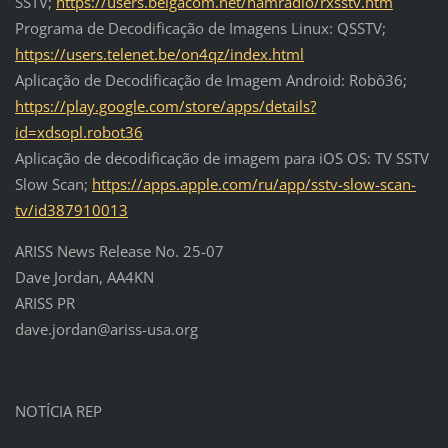
SSTV;
https://users.belgacom.net/hamradio/rxsstv.htm
Programa de Decodificação de Imagens Linux: QSSTV;
https://users.telenet.be/on4qz/index.html
Aplicação de Decodificação de Imagem Android: Robô36;
https://play.google.com/store/apps/details?
id=xdsopl.robot36
Aplicação de decodificação de imagem para iOS OS: TV SSTV
Slow Scan;
https://apps.apple.com/ru/app/sstv-slow-scan-
tv/id387910013
ARISS News Release No. 25-07
Dave Jordan, AA4KN
ARISS PR
dave.jordan@ariss-usa.org
NOTÍCIA REP