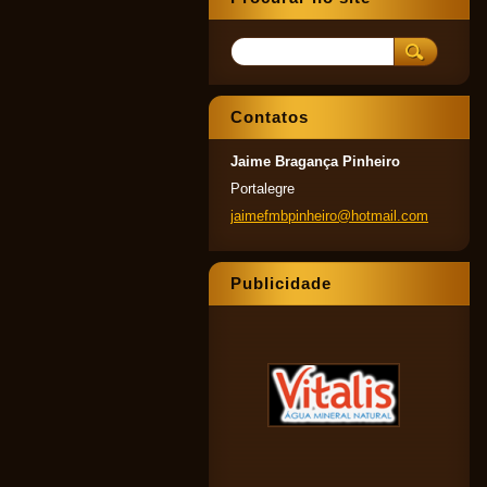
Contatos
Jaime Bragança Pinheiro
Portalegre
jaimefmb
pinheiro
@hotmail
.com
Publicidade