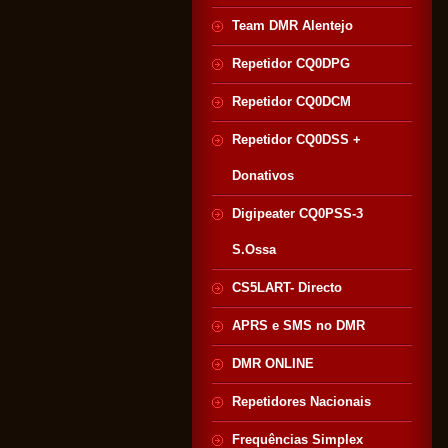
Team DMR Alentejo
Repetidor CQ0DPG
Repetidor CQ0DCM
Repetidor CQ0DSS +
Donativos
Digipeater CQ0PSS-3
S.Ossa
CS5LART- Directo
APRS e SMS no DMR
DMR ONLINE
Repetidores Nacionais
Frequências Simplex