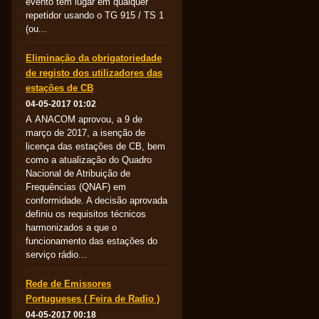
evento tem lugar em qualquer
repetidor usando o TG 915 / TS 1
(ou...
Eliminação da obrigatoriedade
de registo dos utilizadores das
estações de CB
04-05-2017 01:02
A ANACOM aprovou, a 9 de
março de 2017, a isenção de
licença das estações de CB, bem
como a atualização do Quadro
Nacional de Atribuição de
Frequências (QNAF) em
conformidade. A decisão aprovada
definiu os requisitos técnicos
harmonizados a que o
funcionamento das estações do
serviço rádio...
Rede de Emissores
Portugueses ( Feira de Radio )
04-05-2017 00:18